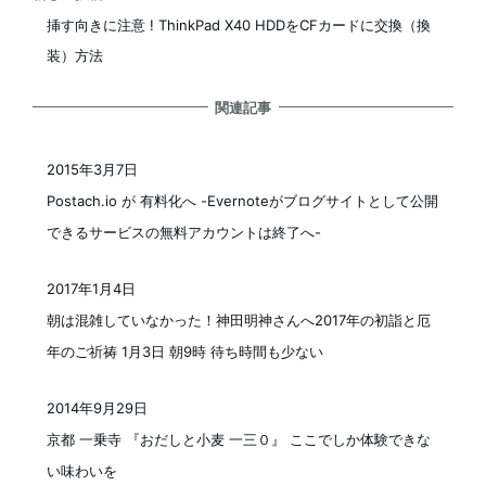
挿す向きに注意 ! ThinkPad X40 HDDをCFカードに交換（換
装）方法
関連記事
2015年3月7日
投稿日
Postach.io が 有料化へ -Evernoteがブログサイトとして公開
できるサービスの無料アカウントは終了へ-
2017年1月4日
投稿日
朝は混雑していなかった！神田明神さんへ2017年の初詣と厄
年のご祈祷 1月3日 朝9時 待ち時間も少ない
2014年9月29日
投稿日
京都 一乗寺 『おだしと小麦 一三０』 ここでしか体験できな
い味わいを