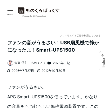
メ
イ
MENU
Counselor & Consultant
ン
コ
アフィリエイト広告を利用しています
ファンの音がうるさい！USB扇風機で静か
ン
になったよ！Smart-UPS1500
テ
←
Index
カテゴリー
大東 信仁（ものくろ）
2026年日記
ン
著
2026年7月27日
2012年10月30日
者
ツ
更新日
投稿日
へ
ファンがうるさい。
移
APC Smart-UPS1500を使っています。かなり
動
の容量をもつ頼もしい無停電源装置です。この