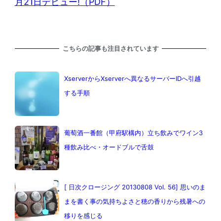
月21日デビュー!（PDF）
こちらの記事も注目されています
XserverからXserverへ異なるサーバーIDへ引越
する手順
葡萄酒一番館（甲府駅構内）立ち飲みでワイン3
種飲み比べ・オードブルで舌鼓
[ 日次クロージング 20130808 Vol. 56] 思いのま
まを書く事の気持ちよさと穂の香りから残暑への
移りを感じる