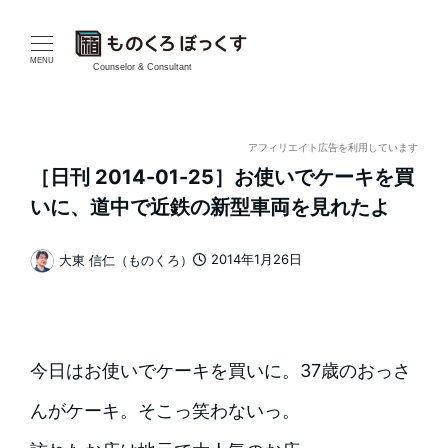
メ
イ
MENU
Counselor & Consultant
ン
コ
アフィリエイト広告を利用しています
［日刊 2014-01-25］お使いでケーキを買
ン
いに、道中で近鉄の新型車両を見れたよ
テ
2014年1月26日
大東 信仁（ものくろ）
ン
投稿日
著
者
ツ
へ
今日はお使いでケーキを買いに。37歳のおっさ
移
んがケーキ。そこっ笑わないっ。
動