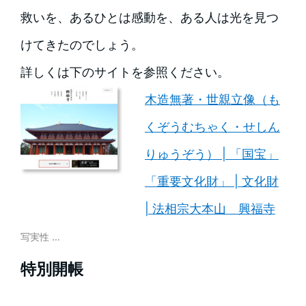
救いを、あるひとは感動を、ある人は光を見つ
けてきたのでしょう。
詳しくは下のサイトを参照ください。
木造無著・世親立像（も
くぞうむちゃく・せしん
りゅうぞう） | 「国宝」
「重要文化財」 | 文化財
| 法相宗大本山 興福寺
写実性 …
特別開帳