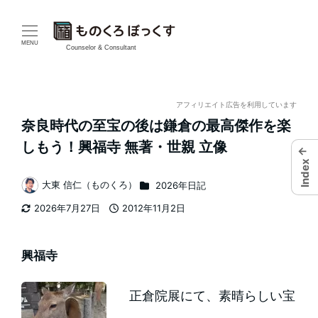
メ
イ
MENU
Counselor & Consultant
ン
コ
アフィリエイト広告を利用しています
奈良時代の至宝の後は鎌倉の最高傑作を楽
ン
しもう！興福寺 無著・世親 立像
←
テ
Index
カテゴリー
大東 信仁（ものくろ）
2026年日記
ン
著
2026年7月27日
2012年11月2日
者
ツ
更新日
投稿日
へ
興福寺
移
正倉院展にて、素晴らしい宝
動