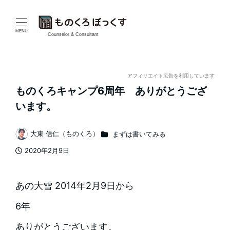
メ
イ
MENU
Counselor & Consultant
ン
コ
アフィリエイト広告を利用しています
ものくろキャンプ6周年 ありがとうござ
ン
います。
テ
カテゴリー
大東 信仁（ものくろ）
まずは書いてみる
ン
著
2020年2月9日
者
ツ
投稿日
へ
あの大雪 2014年2月9日から
移
6年
動
ありがとうございます。