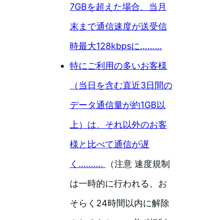
7GBを超えた場合、当月
末まで通信速度が送受信
時最大128kbpsに………
特にご利用の多いお客様
（当日を含む直近3日間の
データ通信量が約1GB以
上）は、それ以外のお客
様と比べて通信が遅
く……….
（注意 速度規制
は一時的に行われる、お
そらく24時間以内に解除