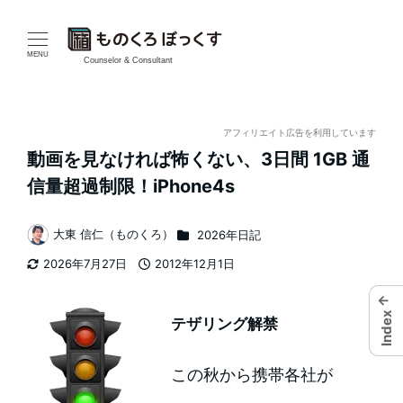
メ
イ
MENU
Counselor & Consultant
ン
コ
アフィリエイト広告を利用しています
動画を見なければ怖くない、3日間 1GB 通
ン
信量超過制限！iPhone4s
テ
カテゴリー
大東 信仁（ものくろ）
2026年日記
ン
著
2026年7月27日
2012年12月1日
者
ツ
更新日
投稿日
←
へ
Index
テザリング解禁
移
この秋から携帯各社が
動