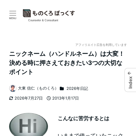
メ
イ
MENU
Counselor & Consultant
ン
コ
アフィリエイト広告を利用しています
ニックネーム（ハンドルネーム）は大変！
ン
決める時に押さえておきたい3つの大切な
テ
ポイント
←
Index
ン
カテゴリー
大東 信仁（ものくろ）
2026年日記
著
ツ
2026年7月27日
2013年1月17日
者
更新日
投稿日
へ
移
こんなに苦労するとは
動
いままで使っていたニック