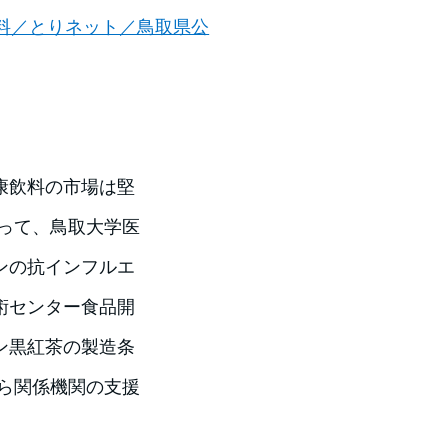
料／とりネット／鳥取県公
康飲料の市場は堅
たって、鳥取大学医
ンの抗インフルエ
術センター食品開
ン黒紅茶の製造条
れら関係機関の支援