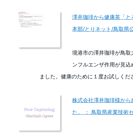
澤井珈琲から健康茶「と
本部/とりネット/鳥取県
境港市の澤井珈琲が鳥取
ンフルエンザ作用が見込
ました。健康のために１度お試しくだ
株式会社澤井珈琲様から
た。 ： 鳥取県産業技術