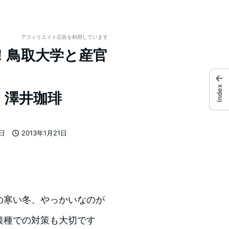
アフィリエイト広告を利用しています
！鳥取大学と産官
←
Index
｜澤井珈琲
7日
2013年1月21日
投稿日
の寒い冬、やっかいなのが
接種での対策も大切です