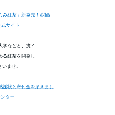
ろみ紅茶」新発売！/関西
公式サイト
大学などと、抗イ
める紅茶を開発し
さいませ。
感謝状と寄付金を頂きまし
センター