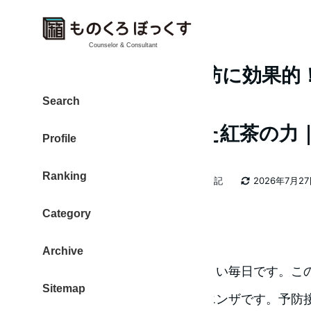
Counselor & Consultant
インフルエンザ予防に効果的
学で研究開発。
Search
科学的に確認された紅茶の力
Profile
Ranking
カテゴリー
大東 信仁（ものくろ）
2026年日記
2026年7月2
著
更新日
者
Category
抗インフルエンザ
Archive
寒さが厳しい毎日です。こ
Sitemap
インフルエンザです。予防