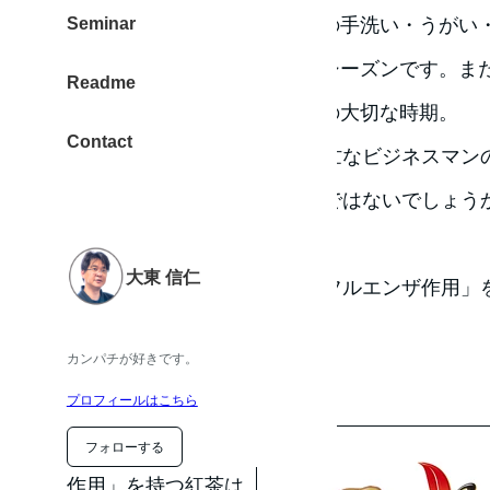
が、毎日の手洗い・うがい
Seminar
す。受験シーズンです。ま
Readme
に向けての大切な時期。
Contact
受験生をはじめ学生さん、多忙なビジネスマン
の予防に頭を悩ませているのではないでしょう
すごい紅茶が登場しました。
大東 信仁
大学と県研究機関が「抗インフルエンザ作用」
す。
カンパチが好きです。
まずは飲んでみた
プロフィールはこちら
「抗インフルエンザ
フォローする
作用」を持つ紅茶は