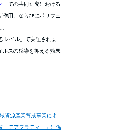
ター
での共同研究における
ザ作用、ならびにポリフェ
た。
胞 レベル」で実証されま
ィルスの感染を抑える効果
・地域資源産業育成事業によ
茶：テアフラティー」に係