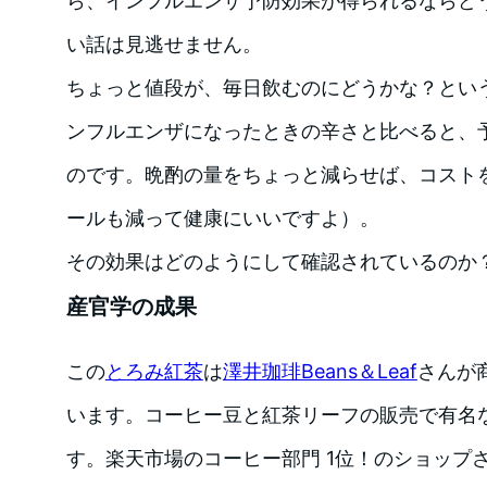
ら、インフルエンザ予防効果が得られるならど
い話は見逃せません。
ちょっと値段が、毎日飲むのにどうかな？とい
ンフルエンザになったときの辛さと比べると、
のです。晩酌の量をちょっと減らせば、コスト
ールも減って健康にいいですよ）。
その効果はどのようにして確認されているのか
産官学の成果
この
とろみ紅茶
は
澤井珈琲Beans＆Leaf
さんが
います。コーヒー豆と紅茶リーフの販売で有名
す。楽天市場のコーヒー部門 1位！のショップ