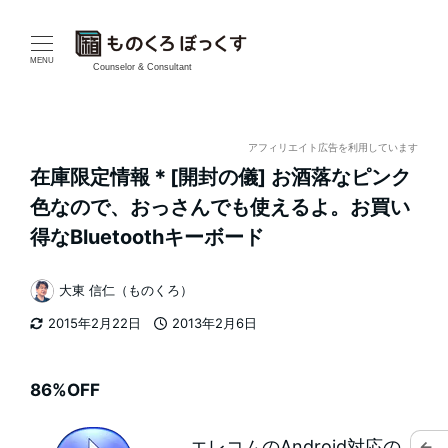
メ
イ
MENU
Counselor & Consultant
ン
コ
アフィリエイト広告を利用しています
在庫限定情報＊[開封の儀] お酒落なピンク
ン
色なので、おっさんでも使えるよ。お買い
テ
得なBluetoothキーボード
ン
大東 信仁（ものくろ）
著
ツ
2015年2月22日
2013年2月6日
者
更新日
投稿日
へ
移
86%OFF
動
エレコムのAndroid対応の
←