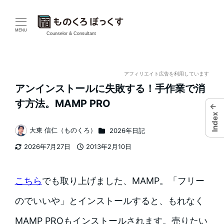
メ
イ
MENU
Counselor & Consultant
ン
コ
アフィリエイト広告を利用しています
アンインストールに失敗する！手作業で消
ン
す方法。MAMP PRO
←
テ
Index
カテゴリー
大東 信仁（ものくろ）
2026年日記
ン
著
2026年7月27日
2013年2月10日
者
ツ
更新日
投稿日
へ
こちら
でも取り上げました、MAMP。「フリー
移
のでいいや」とインストールすると、もれなく
動
MAMP PROもインストールされます。売りたい