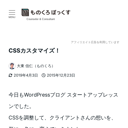
メ
イ
MENU
Counselor & Consultant
ン
コ
アフィリエイト広告を利用しています
CSSカスタマイズ！
ン
テ
大東 信仁（ものくろ）
著
2019年4月3日
2015年12月23日
ン
者
更新日
投稿日
ツ
今日もWordPressブログ スタートアップレッス
へ
ンでした。
移
CSSを調整して、クライアントさんの想いを、
動