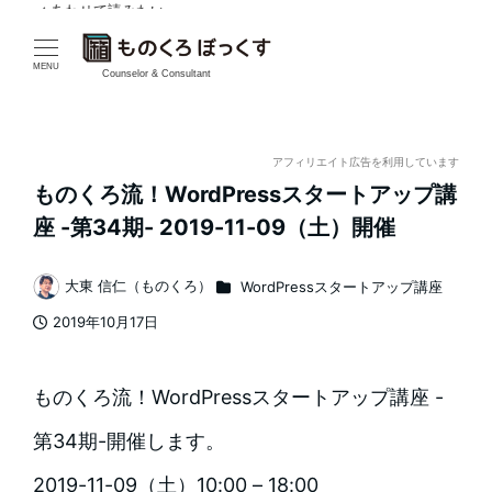
✓ あわせて読みたい
メ
イ
MENU
Counselor & Consultant
ン
コ
アフィリエイト広告を利用しています
ものくろ流！WordPressスタートアップ講
ン
座 -第34期- 2019-11-09（土）開催
テ
カテゴリー
大東 信仁（ものくろ）
WordPressスタートアップ講座
ン
著
2019年10月17日
者
ツ
投稿日
へ
ものくろ流！WordPressスタートアップ講座 -
移
第34期-開催します。
動
2019-11-09（土）10:00 – 18:00