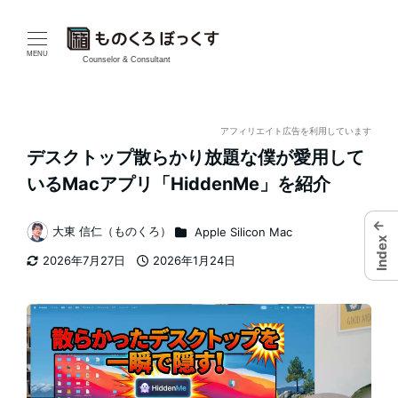
メ
イ
MENU
Counselor & Consultant
ン
コ
アフィリエイト広告を利用しています
デスクトップ散らかり放題な僕が愛用して
ン
いるMacアプリ「HiddenMe」を紹介
テ
←
カテゴリー
大東 信仁（ものくろ）
Apple Silicon Mac
ン
Index
著
2026年7月27日
2026年1月24日
者
ツ
更新日
投稿日
へ
移
動