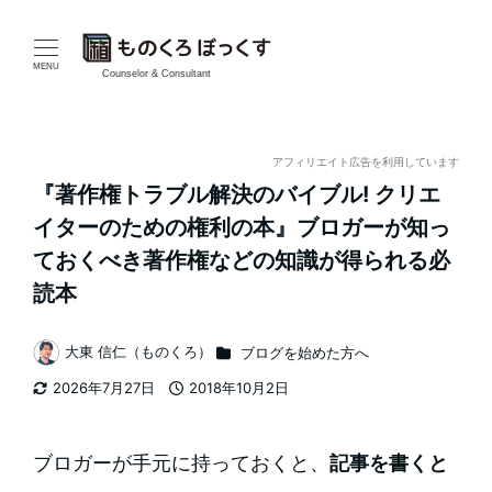
メ
イ
MENU
Counselor & Consultant
ン
コ
アフィリエイト広告を利用しています
『著作権トラブル解決のバイブル! クリエ
ン
イターのための権利の本』ブロガーが知っ
テ
ておくべき著作権などの知識が得られる必
読本
ン
ツ
カテゴリー
大東 信仁（ものくろ）
ブログを始めた方へ
著
へ
2026年7月27日
2018年10月2日
者
更新日
投稿日
移
ブロガーが手元に持っておくと、
記事を書くと
動