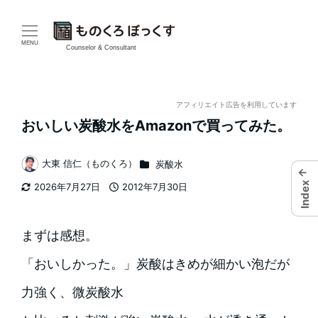
メ
イ
MENU
Counselor & Consultant
ン
コ
アフィリエイト広告を利用しています
おいしい炭酸水をAmazonで買ってみた。
ン
テ
カテゴリー
大東 信仁（ものくろ）
炭酸水
←
著
Index
2026年7月27日
2012年7月30日
ン
者
更新日
投稿日
ツ
まずは感想。
へ
「おいしかった。」炭酸はきめが細かい泡だが
移
力強く、微炭酸水
動