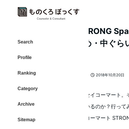
Counselor & Consultant
セイコーマート STRONG Sparkl
1本88円 泡は細かめ・中ぐ
Search
炭酸水
Profile
Ranking
カテゴリー
大東 信仁（ものくろ）
炭酸水
2018年10月20日
著
投稿日
者
Category
北海道のコンビニと言えば、セイコーマート。
Archive
炭酸水はラインナップされているのか？行って
オリジナルブランドの「セイコーマート STRONG Sp
Sitemap