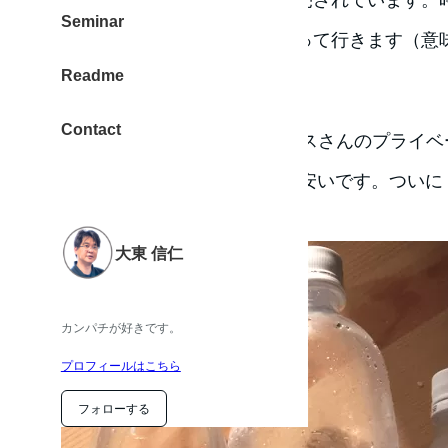
Seminar
ようです。なので、もっと走って行きます（意
Readme
StyleONE
Contact
コンビニエンスストア サンクスさんのプライベー
ボトルがなんと98円。これは安いです。ついに
してきました。
大東 信仁
カンパチが好きです。
プロフィールはこちら
フォローする