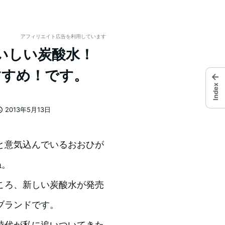
アフィリエイト広告を利用しています
いしい炭酸水！
すすめ！です。
←
Index
2013年5月13日
投稿日
と意気込んでいるおおひが
ね。
ころ、新しい炭酸水が発売
ブランドです。
時代が私に追いついてきた