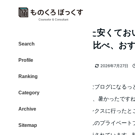
Counselor & Consultant
サンクスで見つけた安くてお
さっそく3種類飲み比べ、お
Search
Profile
カテゴリー
大東 信仁（ものくろ）
炭酸水
2026年7月27日
著
更新日
Ranking
者
写真サイトは仮の姿、炭酸水なブログになるっ
Category
しです。こんばんは。5月13日、暑かったです
Archive
喉を爽快に潤したいです。サンクスに行ったと
されていました。サンクスさんのプライベート
Sitemap
去年からどんどん炭酸水が発売されています。