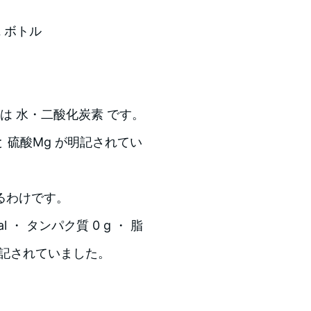
L ボトル
ンは 水・二酸化炭素 です。
 硫酸Mg が明記されてい
るわけです。
・ タンパク質 0 g ・ 脂
gと表記されていました。