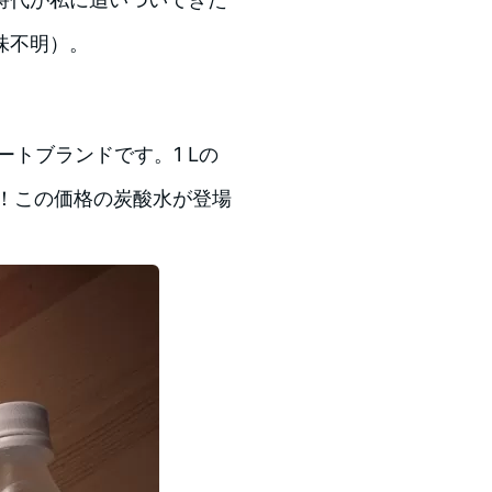
味不明）。
トブランドです。1 Lの
！この価格の炭酸水が登場