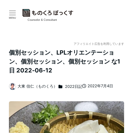
メ
イ
MENU
Counselor & Consultant
ン
コ
アフィリエイト広告を利用しています
個別セッション、LPLオリエンテーショ
ン
ン、個別セッション、個別セッション な1
テ
日 2022-06-12
ン
カテゴリー
2022年7月4日
大東 信仁（ものくろ）
2022日記
投稿日
著
ツ
者
へ
移
動