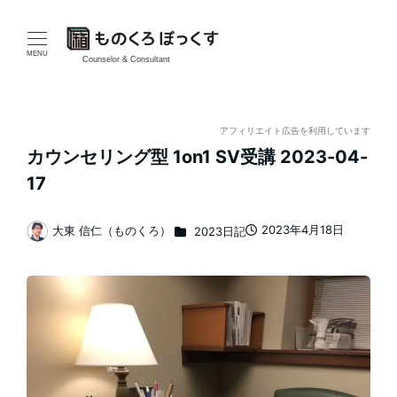
メ
イ
MENU
Counselor & Consultant
ン
コ
アフィリエイト広告を利用しています
カウンセリング型 1on1 SV受講 2023-04-
ン
17
テ
カテゴリー
2023年4月18日
大東 信仁（ものくろ）
2023日記
ン
投稿日
著
者
ツ
へ
移
動