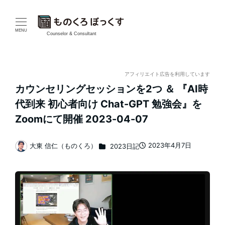
メ
イ
MENU
Counselor & Consultant
ン
コ
アフィリエイト広告を利用しています
カウンセリングセッションを2つ ＆ 『AI時
ン
代到来 初心者向け Chat-GPT 勉強会』を
テ
Zoomにて開催 2023-04-07
ン
カテゴリー
2023年4月7日
大東 信仁（ものくろ）
2023日記
投稿日
著
ツ
者
へ
移
動