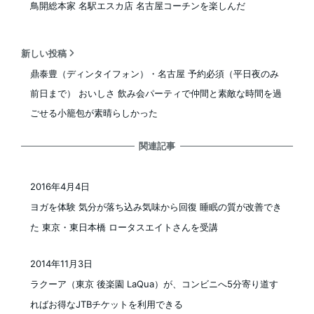
鳥開総本家 名駅エスカ店 名古屋コーチンを楽しんだ
新しい投稿
鼎泰豊（ディンタイフォン）・名古屋 予約必須（平日夜のみ
前日まで） おいしさ 飲み会パーティで仲間と素敵な時間を過
ごせる小籠包が素晴らしかった
関連記事
2016年4月4日
投稿日
ヨガを体験 気分が落ち込み気味から回復 睡眠の質が改善でき
た 東京・東日本橋 ロータスエイトさんを受講
2014年11月3日
投稿日
ラクーア（東京 後楽園 LaQua）が、コンビニへ5分寄り道す
ればお得なJTBチケットを利用できる