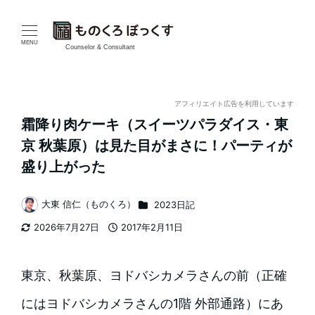
メ
イ
MENU
Counselor & Consultant
ン
コ
アフィリエイト広告を利用しています
霜降り肉ケーキ（スイーツパラダイス・東
ン
京 秋葉原）は見た目がまさに！パーティが
テ
盛り上がった
ン
カテゴリー
大東 信仁（ものくろ）
2023日記
著
ツ
2026年7月27日
2017年2月11日
者
更新日
投稿日
へ
移
東京、秋葉原、ヨドバシカメラさんの前（正確
動
にはヨドバシカメラさんの1階 外部通路）にあ