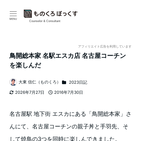
メ
イ
MENU
Counselor & Consultant
ン
コ
アフィリエイト広告を利用しています
鳥開総本家 名駅エスカ店 名古屋コーチン
ン
を楽しんだ
テ
カテゴリー
大東 信仁（ものくろ）
2023日記
ン
著
2026年7月27日
2016年7月30日
者
ツ
更新日
投稿日
へ
名古屋駅 地下街 エスカにある「鳥開総本家」さ
移
んにて、名古屋コーチンの親子丼と手羽先、そ
動
して焼鳥の3つを同時に楽しんできました。