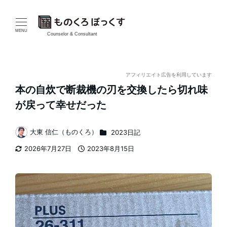
メ
イ
MENU
Counselor & Consultant
ン
コ
アフィリエイト広告を利用しています
本の自炊で断裁機の刃を交換したら切れ味
ン
が戻って幸せだった
テ
カテゴリー
大東 信仁（ものくろ）
2023日記
ン
著
2026年7月27日
2023年8月15日
者
ツ
更新日
投稿日
へ
移
動