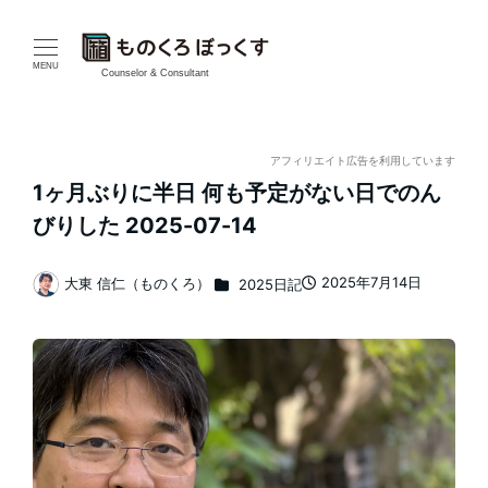
メ
イ
MENU
Counselor & Consultant
ン
コ
アフィリエイト広告を利用しています
1ヶ月ぶりに半日 何も予定がない日でのん
ン
びりした 2025-07-14
テ
カテゴリー
2025年7月14日
大東 信仁（ものくろ）
2025日記
ン
投稿日
著
者
ツ
へ
移
動