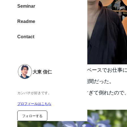
Seminar
Readme
Contact
8月に入った当初は、のんびりペースでお仕事
大東 信仁
が、振り返ると怒涛の忙しい期間だった。
10年前、2015年の8月も働きすぎて倒れたの
カンパチが好きです。
と。
プロフィールはこちら
フォローする