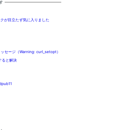
す
マークが目立たず気に入りました
セージ（Warning: curl_setopt）
すると解決
ub11