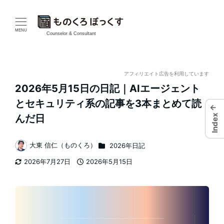
メ
イ
MENU
Counselor & Consultant
ン
コ
アフィリエイト広告を利用しています
2026年5月15日の日記｜AIエージェント
ン
とセキュリティ系の記事を3本まとめて読
←
テ
Index
んだ日
ン
カテゴリー
大東 信仁（ものくろ）
2026年日記
著
ツ
2026年7月27日
2026年5月15日
者
更新日
投稿日
へ
移
動