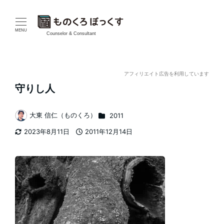
メ
イ
MENU
Counselor & Consultant
ン
コ
アフィリエイト広告を利用しています
守りし人
ン
テ
カテゴリー
大東 信仁（ものくろ）
2011
著
2023年8月11日
2011年12月14日
ン
者
更新日
投稿日
ツ
へ
移
動