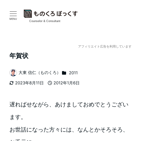
メ
イ
MENU
Counselor & Consultant
ン
コ
アフィリエイト広告を利用しています
年賀状
ン
テ
カテゴリー
大東 信仁（ものくろ）
2011
著
2023年8月11日
2012年1月6日
ン
者
更新日
投稿日
ツ
遅ればせながら、あけましておめでとうござい
へ
ます。
移
お世話になった方々には、なんとかそろそろ、
動