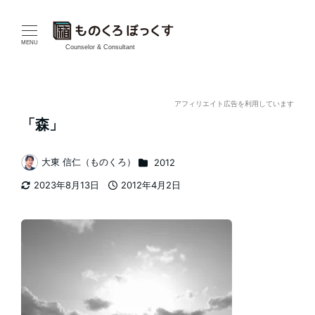
メ
イ
MENU
Counselor & Consultant
ン
コ
アフィリエイト広告を利用しています
「森」
ン
テ
カテゴリー
大東 信仁（ものくろ）
2012
著
2023年8月13日
2012年4月2日
ン
者
更新日
投稿日
ツ
へ
移
動