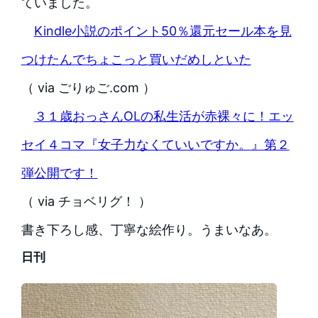
ていました。
Kindle小説のポイント50％還元セール本を見
つけたんでちょこっと買いだめしといた
（ via ごりゅご.com ）
３１歳おっさんOLの私生活が赤裸々に！エッ
セイ４コマ『女子力なくていいですか。』第２
弾公開です！
（ via チョベリグ！ ）
書き下ろし感、丁寧な絵作り。うまいなあ。
日刊