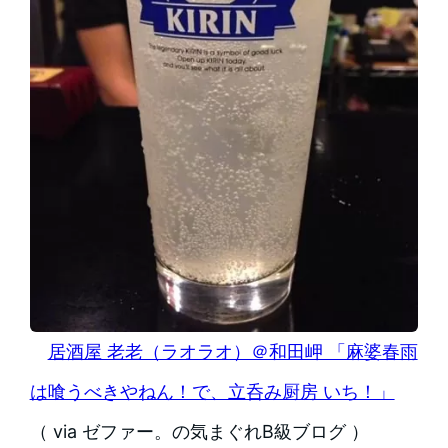
居酒屋 老老（ラオラオ）＠和田岬 「麻婆春雨
は喰うべきやねん！で、立呑み厨房 いち！」
（ via ゼファー。の気まぐれB級ブログ ）