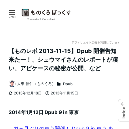
メ
イ
MENU
Counselor & Consultant
ン
コ
アフィリエイト広告を利用しています
【ものレポ 2013-11-15】Dpub 開催告知
ン
来たー！、シュウマイさんのレポートが凄
テ
い、アビケースの秘密が公開、など
ン
カテゴリー
大東 信仁（ものくろ）
Dpub
著
ツ
2013年12月18日
2013年11月15日
者
更新日
投稿日
へ
←
Index
移
2014年1月12日 Dpub 9 in 東京
動
11ヵ月ぶりの東京開催！ Dpub 9 in 東京 を