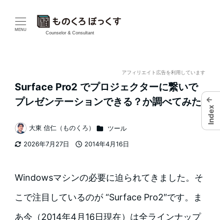
メ
イ
MENU
Counselor & Consultant
ン
コ
アフィリエイト広告を利用しています
Surface Pro2 でプロジェクターに繋いで
ン
←
プレゼンテーションできる？か調べてみた
Index
テ
カテゴリー
大東 信仁（ものくろ）
ツール
ン
著
2026年7月27日
2014年4月16日
者
ツ
更新日
投稿日
へ
Windowsマシンの必要に迫られてきました。そ
移
こで注目しているのが “Surface Pro2″です。ま
動
あ今（2014年4月16日現在）は全ラインナップ