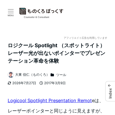
メ
イ
MENU
Counselor & Consultant
ン
コ
アフィリエイト広告を利用しています
ロジクール Spotlight （スポットライト）
ン
レーザー光が出ないポインターでプレゼン
テ
テーション革命を体験
ン
カテゴリー
大東 信仁（ものくろ）
ツール
著
ツ
2026年7月27日
2017年3月9日
←
者
更新日
投稿日
へ
Index
移
Logicool Spotlight Presentation Remot
eは、
動
レーザーポインターと同じように見えますが、