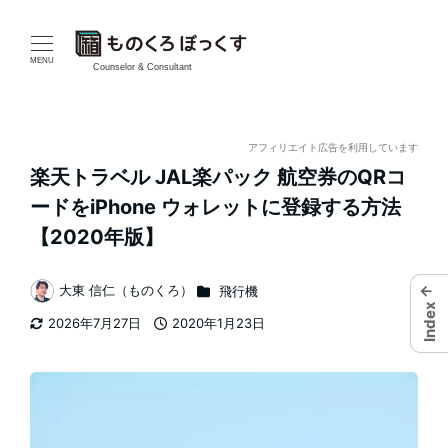
メ
イ
MENU
Counselor & Consultant
ン
コ
アフィリエイト広告を利用しています
楽天トラベル JAL楽パック 航空券のQRコ
ン
ードをiPhone ウォレットに登録する方法
テ
【2020年版】
ン
カテゴリー
←
大東 信仁（ものくろ）
飛行機
著
ツ
Index
2026年7月27日
2020年1月23日
者
更新日
投稿日
へ
移
動