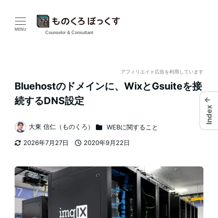
メ
イ
MENU
Counselor & Consultant
ン
コ
アフィリエイト広告を利用しています
Bluehostのドメインに、WixとGsuiteを接
ン
←
続するDNS設定
Index
テ
カテゴリー
大東 信仁（ものくろ）
WEBに関すること
ン
著
2026年7月27日
2020年9月22日
者
ツ
更新日
投稿日
へ
移
動