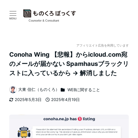
メ
イ
MENU
Counselor & Consultant
ン
コ
アフィリエイト広告を利用しています
Conoha Wing 【悲報】からicloud.com宛
ン
のメールが届かない Spamhausブラックリ
テ
ストに入っているから → 解消しました
ン
カテゴリー
大東 信仁（ものくろ）
WEBに関すること
著
ツ
2025年5月3日
2025年4月19日
者
更新日
投稿日
へ
移
動