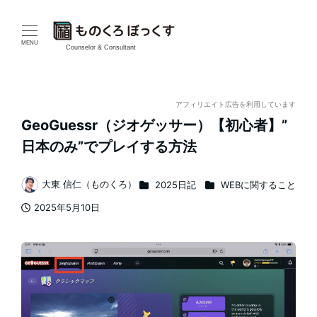
メ
イ
MENU
Counselor & Consultant
ン
コ
アフィリエイト広告を利用しています
GeoGuessr（ジオゲッサー）【初心者】”
ン
日本のみ”でプレイする方法
テ
カテゴリー
カテゴリー
大東 信仁（ものくろ）
2025日記
WEBに関すること
ン
著
2025年5月10日
者
ツ
投稿日
へ
移
動