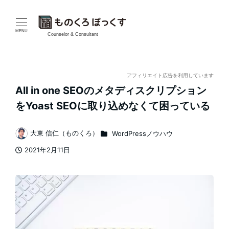
メ
イ
MENU
Counselor & Consultant
ン
コ
アフィリエイト広告を利用しています
All in one SEOのメタディスクリプション
ン
をYoast SEOに取り込めなくて困っている
テ
カテゴリー
大東 信仁（ものくろ）
WordPressノウハウ
ン
著
2021年2月11日
者
ツ
投稿日
へ
移
動