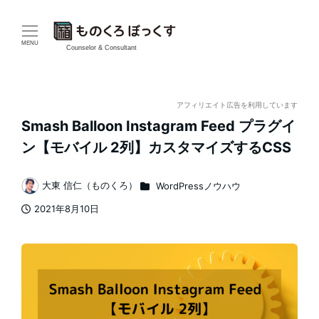
メ
イ
MENU
Counselor & Consultant
ン
コ
アフィリエイト広告を利用しています
Smash Balloon Instagram Feed プラグイ
ン
ン【モバイル 2列】カスタマイズするCSS
テ
カテゴリー
大東 信仁（ものくろ）
WordPressノウハウ
ン
著
2021年8月10日
者
ツ
投稿日
へ
移
動