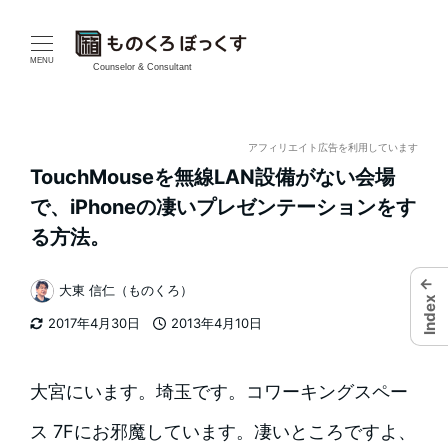
メ
イ
MENU
Counselor & Consultant
ン
コ
アフィリエイト広告を利用しています
TouchMouseを無線LAN設備がない会場
ン
で、iPhoneの凄いプレゼンテーションをす
テ
る方法。
ン
←
大東 信仁（ものくろ）
Index
著
ツ
2017年4月30日
2013年4月10日
者
更新日
投稿日
へ
移
大宮にいます。埼玉です。コワーキングスペー
動
ス 7Fにお邪魔しています。凄いところですよ、