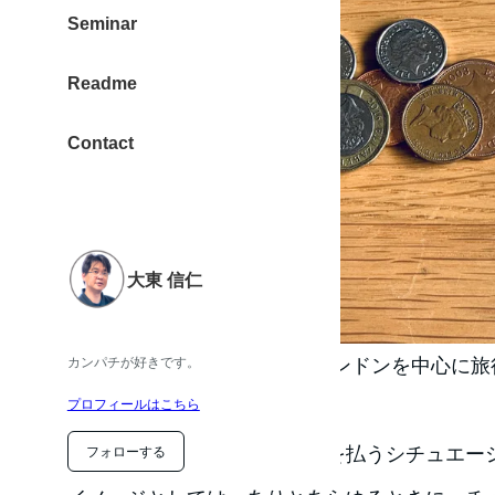
Seminar
Readme
Contact
大東 信仁
2019年の夏に、イギリス・ロンドンを中心に
カンパチが好きです。
プロフィールはこちら
ホテルに4泊5日の滞在でした。
旅行前に調べたのが、チップを払うシチュエー
フォローする