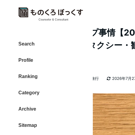
Counselor & Consultant
ロンドン旅行 チップ事情【20
ル・レストラン・タクシー・
Search
た
Profile
Ranking
カテゴリー
大東 信仁（ものくろ）
イギリス旅行
2026年7月2
著
更新日
者
Category
Archive
Sitemap