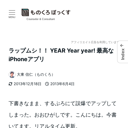
メ
イ
MENU
Counselor & Consultant
ン
コ
アフィリエイト広告を利用しています
←
ラップムシ！！ YEAR Year year! 最高な
Index
ン
iPhoneアプリ
テ
大東 信仁（ものくろ）
ン
著
2013年12月18日
2013年6月4日
者
ツ
更新日
投稿日
へ
下書きなまま、するぷろにて誤爆でアップして
移
しまった。おおひがしです。こんにちは。今書
動
いてます。リアルタイム更新。