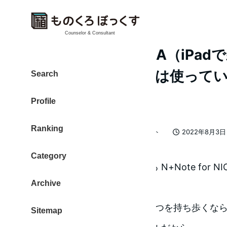
Counselor & Consultant
N+Note for NICOLA（i
プリを2022年の今は使って
Search
いません
Profile
Ranking
カテゴリー
大東 信仁（ものくろ）
親指シフト
2022年8月3日
著
投稿日
者
Category
iPadで親指シフト入力ができる N+Note for N
Archive
今、僕は使っていません。
理由は、iPadとキーボードの2つを持ち歩くなら、M1
Sitemap