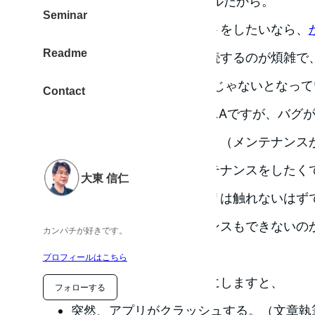
ンチ を持ち歩いた方がシンプルだから。
Seminar
どうしても、iPadで親指シフトをしたいなら、
Readme
りますが、USBケーブルで接続するのが煩雑で
MacBookPro 13インチで良いじゃないとなっ
Contact
あわせて、N+Note for NICOLAですが、
ルで、現状は利用できません。（メンテナンス
僕個人の意見としては、メンテナンスをしたく
大東 信仁
力まわりを本来は、iPadアプリは触れないはずで
にビミョーなので、メンテナンスもできないの
カンパチが好きです。
られているアプリですから。
プロフィールはこちら
どんな感じなのかと箇条書きにしますと、
フォローする
突然、アプリがクラッシュする。（文章執