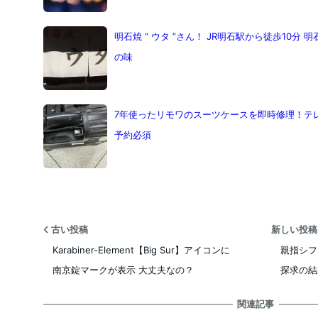
明石焼 ” ウタ ”さん！ JR明石駅から徒歩10分
の味
7年使ったリモワのスーツケースを即時修理！テ
予約必須
古い投稿
新しい投
Karabiner-Element【Big Sur】アイコンに
親指シフ
南京錠マークが表示 大丈夫なの？
探求の結
関連記事