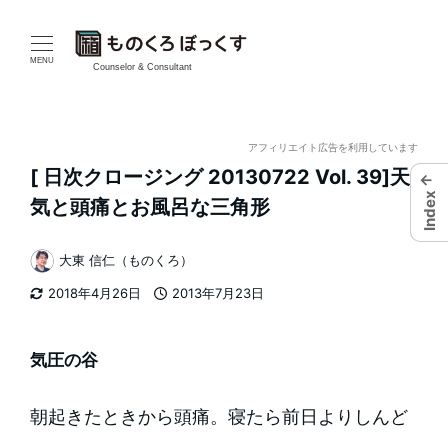
メ
イ
MENU
Counselor & Consultant
ン
コ
アフィリエイト広告を利用しています
[ 日次クロージング 20130722 Vol. 39]天
←
ン
Index
気と頭痛とお風呂な三角形
テ
大東 信仁（ものくろ）
ン
著
2018年4月26日
2013年7月23日
者
ツ
更新日
投稿日
へ
気圧の谷
移
朝起きたときから頭痛。寝たら前日よりしんど
動