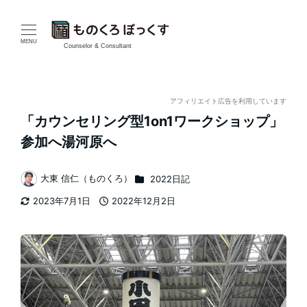
メ
イ
MENU
Counselor & Consultant
ン
コ
アフィリエイト広告を利用しています
「カウンセリング型1on1ワークショップ」
ン
参加へ湯河原へ
テ
カテゴリー
大東 信仁（ものくろ）
2022日記
ン
著
2023年7月1日
2022年12月2日
者
ツ
更新日
投稿日
へ
移
動