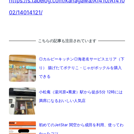
https://s.tabelog.com/kanagawa/A1410/A1410
02/14014121/
こちらの記事も注目されています
◎カルビーキッチン◎海老名サービスエリア（下
り） 揚げたてポテりこ・じゃがポックルを購入
できる
小松庵（湯河原•蕎麦）駅から徒歩5分 12時には
満席になるおいしい人気店
初めてのJetStar 関空から成田を利用、使ってわ
かったコツ。