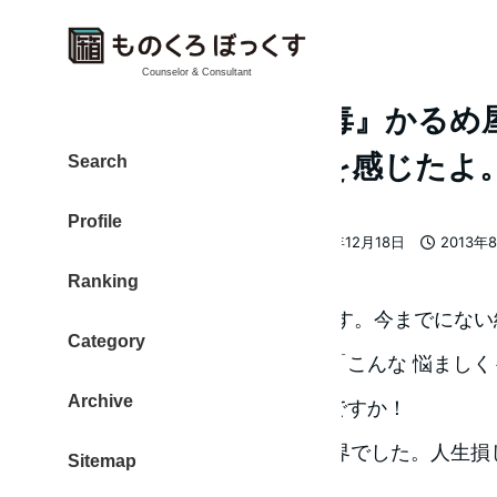
Counselor & Consultant
『カスタネット中毒』かるめ屋
地よい余韻と空気を感じたよ
Search
Profile
大東 信仁（ものくろ）
2013年12月18日
2013年
著
更新日
投稿日
Ranking
者
”芝居”初体験の おおひがし です。今までにな
Category
居を観られたことがある方は「こんな 悩まし
Archive
う時間」を楽しまれていたのですか！
いままで37年間、知らない世界でした。人生損
Sitemap
正直な感想です。