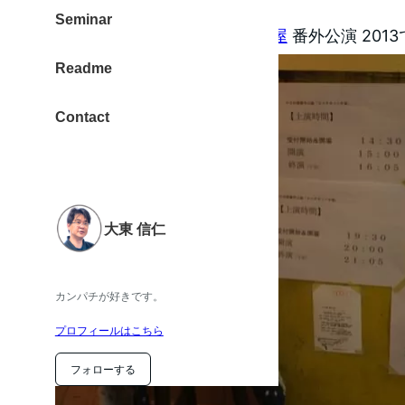
Seminar
『カスタネット中毒』
かるめ屋
番外公演 201
Readme
Contact
大東 信仁
カンパチが好きです。
プロフィールはこちら
フォローする