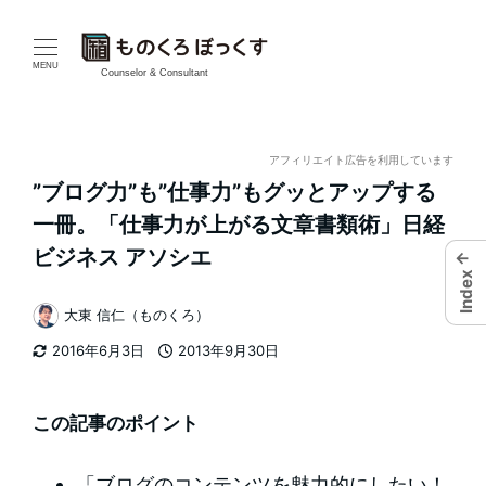
メ
イ
MENU
Counselor & Consultant
ン
コ
アフィリエイト広告を利用しています
”ブログ力”も”仕事力”もグッとアップする
ン
一冊。「仕事力が上がる文章書類術」日経
テ
ビジネス アソシエ
←
Index
ン
大東 信仁（ものくろ）
著
ツ
2016年6月3日
2013年9月30日
者
更新日
投稿日
へ
移
この記事のポイント
動
「ブログのコンテンツを魅力的にしたい！