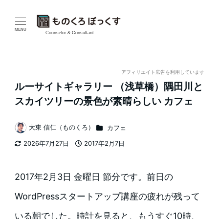
メ
イ
MENU
Counselor & Consultant
ン
コ
アフィリエイト広告を利用しています
ルーサイトギャラリー （浅草橋）隅田川と
ン
スカイツリーの景色が素晴らしい カフェ
テ
カテゴリー
大東 信仁（ものくろ）
カフェ
ン
著
2026年7月27日
2017年2月7日
者
ツ
更新日
投稿日
へ
2017年2月3日 金曜日 節分です。前日の
移
WordPressスタートアップ講座の疲れが残って
動
いる朝でした。時計を見ると、もうすぐ10時、