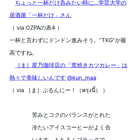
ちょっと一杯だけ呑みたい時に…学芸大学の
居酒屋「一杯だけ」さん
（ via OZPAの表4 ）
一杯と言わずにドンドン進みそう。”TKG”が最
高ですね。
［ま］星乃珈琲店の「窯焼きカツカレー」は
熱々で美味しいんです @kun_maa
（ via ［ま］ぷるんにー！（พรุ่งนี้） ）
苦みとコクのバランスがとれた
冷たいアイスコーヒーがよく合
います。もちろんブラックで。