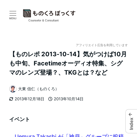
メ
イ
MENU
Counselor & Consultant
ン
コ
アフィリエイト広告を利用しています
【ものレポ 2013-10-14】気がつけば10月
ン
も中旬、Facetimeオーディオ特集、シグ
テ
マのレンズ登場？、TKGとは？など
ン
大東 信仁（ものくろ）
著
ツ
2013年12月18日
2013年10月14日
者
更新日
投稿日
へ
←
移
イベント
Index
動
Uemura Takashi が「神戸」グループに投稿