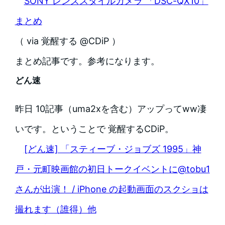
SONY レンズスタイルカメラ 「DSC-QX10」
まとめ
（ via 覚醒する @CDiP ）
まとめ記事です。参考になります。
どん速
昨日 10記事（uma2xを含む）アップってww凄
いです。ということで 覚醒するCDiP。
[どん速] 「スティーブ・ジョブズ 1995」神
戸・元町映画館の初日トークイベントに@tobu1
さんが出演！ / iPhone の起動画面のスクショは
撮れます（誰得）他