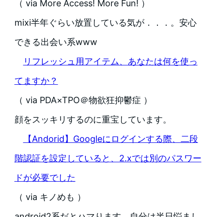
（ via More Access! More Fun! ）
mixi半年ぐらい放置している気が．．．。安心
できる出会い系www
リフレッシュ用アイテム、あなたは何を使っ
てますか？
（ via PDA×TPO＠物欲狂抑鬱症 ）
顔をスッキリするのに重宝しています。
【Andorid】Googleにログインする際、二段
階認証を設定していると、2.xでは別のパスワー
ドが必要でした
（ via キノめも ）
android2系だとハマります。自分は半日悩まし