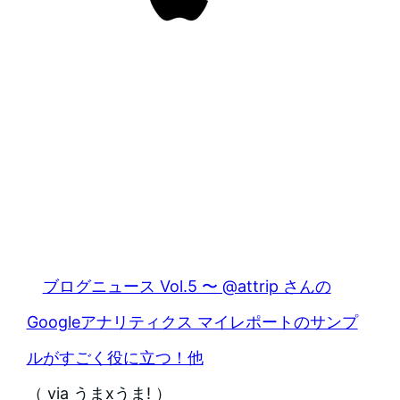
ブログニュース Vol.5 〜 @attrip さんの
Googleアナリティクス マイレポートのサンプ
ルがすごく役に立つ！他
（ via うまxうま! ）