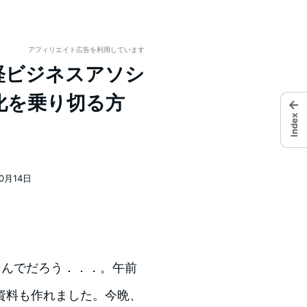
アフィリエイト広告を利用しています
4] 日経ビジネスアソシ
化を乗り切る方
←
Index
10月14日
なんでだろう．．．。午前
資料も作れました。今晩、