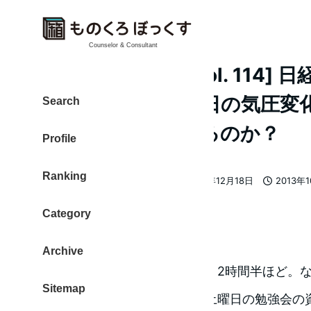
Counselor & Consultant
[日刊 20131014 Vol. 11
エを買ったよ！明日の気圧変
Search
法．．．見つけれるのか？
Profile
Ranking
大東 信仁（ものくろ）
2013年12月18日
2013年
著
更新日
投稿日
者
Category
昼下がり
Archive
気がつけば床に寝ていました。2時間半ほど。
Sitemap
中は調子良く進んだのです。土曜日の勉強会の