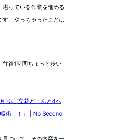
に堪っている作業を進める
です。やっちゃったことは
、往復1時間ちょっと歩い
。
1月号に 立花どーんと4ペ
！」 | No Second
を見つけて、その内容を一