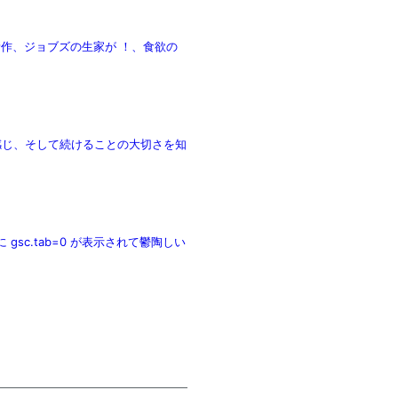
争 新作、ジョブズの生家が ！、食欲の
くいい感じ、そして続けることの大切さを知
 gsc.tab=0 が表示されて鬱陶しい