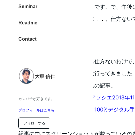
一晩寝かして明日再度チェックです。で、午後
Seminar
予定でしたが、気がつけば床に．．。仕方ない
Readme
仕方ない。
Contact
お買い物
そんな気分を引きずっていても仕方ないわけで
て本屋さんとスターバックスに行ってきました
大東 信仁
お目当てはこれです。タチさんの記事。
絶賛発売中！ 日経ビジネスアソシエ2013年1
カンパチが好きです。
ージ登場してます！テーマは「100%デジタル手帳術！
プロフィールはこちら
Life
フォローする
記事の中にスクリーンショットが載っているの