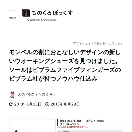
メ
イ
MENU
Counselor & Consultant
ン
コ
アフィリエイト広告を利用しています
モンベルの割におとなしいデザインの新し
ン
いウオーキングシューズを見つけました。
テ
ソールはビブラムファイブフィンガーズの
ビブラム社が持つノウハウ仕込み
ン
ツ
大東 信仁（ものくろ）
著
へ
2018年6月25日
2013年10月29日
者
更新日
投稿日
移
動