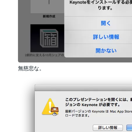
無慈悲な。