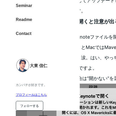
のですけど、iPhoneだけ先行してアップデー
Seminar
ます。その時は注意が必要です。
Readme
以前のKeynoteファイルを開くと注意が出
Contact
古いバージョンで作られたKeynoteファイル
表示されます。ここで『開く』とMacではMaveric
がないと、開かなくなります。涙。はい、やっ
大東 信仁
って、まだMountainLionなんですよ。
なので、ものくろ みたいな場合は”開かない”
カンパチが好きです。
プロフィールはこちら
フォローする