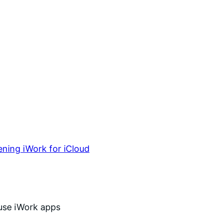
ening iWork for iCloud
 use iWork apps