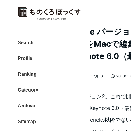
Counselor & Consultant
【iPhone】Keynote バー
で開いたファイルをMacで編
Search
Mavericks と Keynote 6
Profile
Ranking
大東 信仁（ものくろ）
2013年12月18日
2013年
著
更新日
投稿日
者
Category
最新版 iPhone Keynote バージョン2。こ
Archive
集（開く）には Mavericks と Keynote 6
Keynote 6.0は OS X 10.9 Maverick
Sitemap