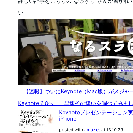
詳しい記事をこちらの”なるすら”さんが書かれ
い。
【速報】ついにKeynote（Mac版）がメ
Keynote 6.0へ！ 早速その違いを調べてみまし
Keynoteプレゼンテーション実践
iPhone
posted with
amazlet
at 13.10.29